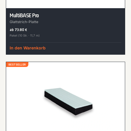
MultiBASE Pro
Glattstrich-Platte
ab
73.80
€
Paket (10 Str. · 11,7 m)
In den Warenkorb
BESTSELLER