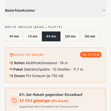
Bedarfskalkulator
BREITE WÄHLEN (BAND + PLATTE)
64
mm
74
mm
84
mm
110
mm
130
mm
DIESES SET ENTHÄLT
CA.
11.7
LFM
2
Rollen
Multifunktionsband ·
18
m
1
Paket
Glattstrichplatte ·
10
Streifen ·
11.7
m
3
Dosen
PU-Schaum (je 750 ml)
8% Set-Rabatt gegenüber Einzelkauf
17.70
€ günstiger
(
8
% Rabatt)
gegenüber dem Einzelkauf der Komponenten