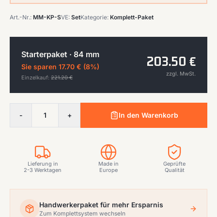
Art.-Nr.:
MM-KP-S
VE:
Set
Kategorie:
Komplett-Paket
Starterpaket · 84 mm
203.50
€
Sie sparen
17.70
€ (
8
%)
zzgl. MwSt.
Einzelkauf:
221.20
€
-
1
+
In den Warenkorb
Lieferung in
Made in
Geprüfte
2-3 Werktagen
Europe
Qualität
Handwerkerpaket für mehr Ersparnis
Zum Komplettsystem wechseln