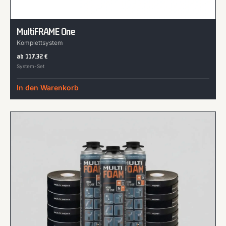
MultiFRAME One
Komplettsystem
ab
117.32
€
System-Set
In den Warenkorb