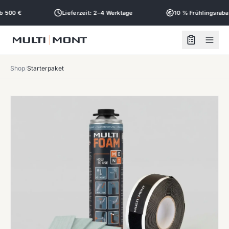
500 €
Lieferzeit: 2–4 Werktage
10 % Frühlingsrabatt
Shop
/
Starterpaket